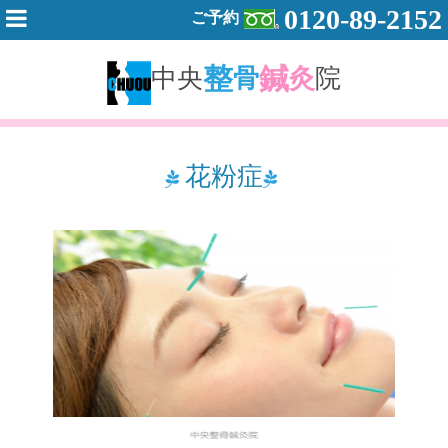
0120-89-2152
ご予約
整
鍼
中央
骨
灸
院
花粉症