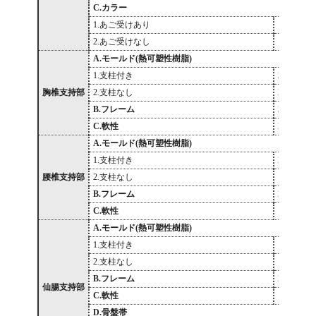
C.カラー
1.あご受けあり
12,500
2.あご受けなし
10,100
A.モールド(熱可塑性樹脂)
1.支柱付き
36,500
胸椎支持部
2.支柱なし
27,100
B.フレーム
36,600
C.軟性
21,400
A.モールド(熱可塑性樹脂)
1.支柱付き
24,300
腰椎支持部
2.支柱なし
18,300
B.フレーム
29,500
C.軟性
16,700
A.モールド(熱可塑性樹脂)
1.支柱付き
19,500
2.支柱なし
14,600
B.フレーム
25,800
仙腸支持部
C.軟性
15,000
D.骨盤帯