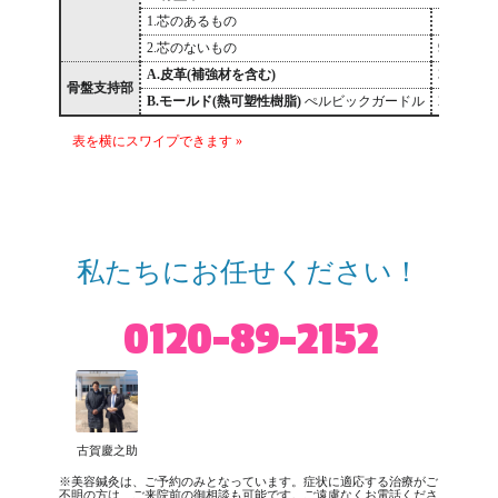
1.芯のあるもの
14,500
2.芯のないもの
9,500
A.皮革(補強材を含む)
37,800
骨盤支持部
B.モールド(熱可塑性樹脂)
ぺルビックガードル
28,200
私たちにお任せください！
0120-89-2152
古賀慶之助
※美容鍼灸は、ご予約のみとなっています。症状に適応する治療がご
不明の方は、ご来院前の御相談も可能です。ご遠慮なくお電話くださ