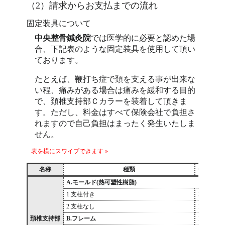
（2）請求からお支払までの流れ
固定装具について
中央整骨鍼灸院
では医学的に必要と認めた場
合、下記表のような固定装具を使用して頂い
ております。
たとえば、鞭打ち症で頚を支える事が出来な
い程、痛みがある場合は痛みを緩和する目的
で、頚椎支持部Ｃカラーを装着して頂きま
す。ただし、料金はすべて保険会社で負担さ
れますので自己負担はまったく発生いたしま
せん。
名称
種類
価格(円)
A.モールド(熱可塑性樹脂)
1.支柱付き
36,000
2.支柱なし
28,100
頚椎支持部
B.フレーム
26,000