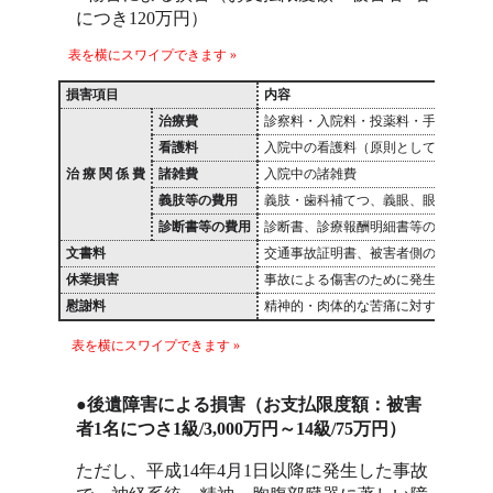
につき120万円）
損害項目
内容
治療費
診察料・入院料・投薬料・手術料・処
看護料
入院中の看護料（原則として12歳以
治 療 関 係 費
諸雑費
入院中の諸雑費
義肢等の費用
義肢・歯科補てつ、義眼、眼鏡、補聴
診断書等の費用
診断書、診療報酬明細書等の発行手数
文書料
交通事故証明書、被害者側の印鑑証明
休業損害
事故による傷害のために発生した収入
慰謝料
精神的・肉体的な苦痛に対する補償
●後遺障害による損害（お支払限度額：被害
者1名につさ1級/3,000万円～14級/75万円）
ただし、平成14年4月1日以降に発生した事故