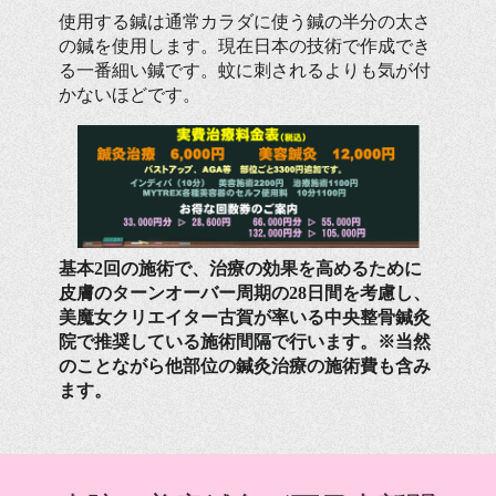
使用する鍼は通常カラダに使う鍼の半分の太さ
の鍼を使用します。現在日本の技術で作成でき
る一番細い鍼です。蚊に刺されるよりも気が付
かないほどです。
基本2回の施術で、治療の効果を高めるために
皮膚のターンオーバー周期の28日間を考慮し、
美魔女クリエイター古賀が率いる
中央整骨鍼灸
院
で推奨している施術間隔で行います。※当然
のことながら他部位の鍼灸治療の施術費も含み
ます。