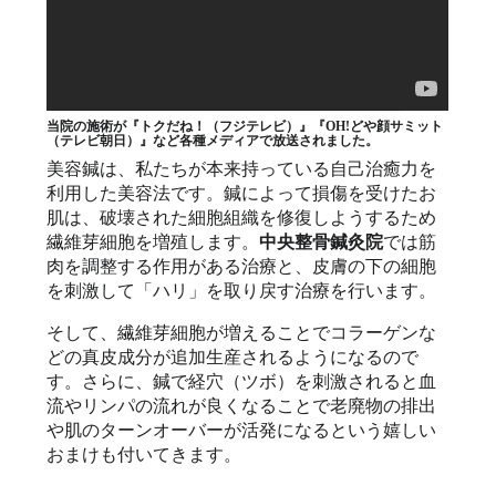
当院の施術が『トクだね！（フジテレビ）』『OH!どや顔サミット
（テレビ朝日）』など各種メディアで放送されました。
美容鍼は、私たちが本来持っている自己治癒力を
利用した美容法です。鍼によって損傷を受けたお
肌は、破壊された細胞組織を修復しようするため
繊維芽細胞を増殖します。
中央整骨鍼灸院
では筋
肉を調整する作用がある治療と、皮膚の下の細胞
を刺激して「ハリ」を取り戻す治療を行います。
そして、繊維芽細胞が増えることでコラーゲンな
どの真皮成分が追加生産されるようになるので
す。さらに、鍼で経穴（ツボ）を刺激されると血
流やリンパの流れが良くなることで老廃物の排出
や肌のターンオーバーが活発になるという嬉しい
おまけも付いてきます。