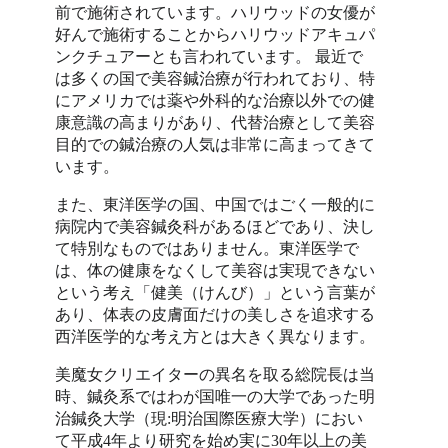
前で施術されています。ハリウッドの女優が
好んで施術することからハリウッドアキュパ
ンクチュアーとも言われています。 最近で
は多くの国で美容鍼治療が行われており、特
にアメリカでは薬や外科的な治療以外での健
康意識の高まりがあり、代替治療として美容
目的での鍼治療の人気は非常に高まってきて
います。
また、東洋医学の国、中国ではごく一般的に
病院内で美容鍼灸科があるほどであり、決し
て特別なものではありません。東洋医学で
は、体の健康をなくして美容は実現できない
という考え「健美（けんび）」という言葉が
あり、体表の皮膚面だけの美しさを追求する
西洋医学的な考え方とは大きく異なります。
美魔女クリエイターの異名を取る総院長は当
時、鍼灸系ではわが国唯一の大学であった明
治鍼灸大学（現:明治国際医療大学）におい
て平成4年より研究を始め実に30年以上の美