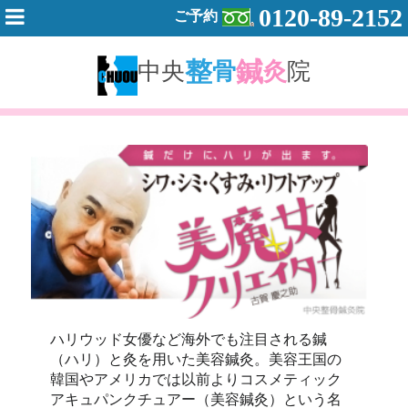
0120-89-2152
ご予約
整
鍼
中央
骨
灸
院
ハリウッド女優など海外でも注目される鍼
（ハリ）と灸を用いた美容鍼灸。美容王国の
韓国やアメリカでは以前よりコスメティック
アキュパンクチュアー（美容鍼灸）という名