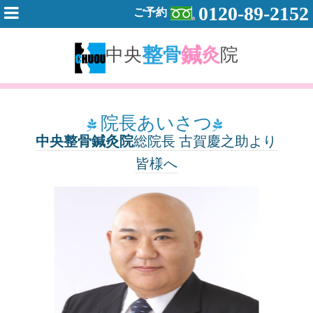
0120-89-2152
ご予約
整
鍼
中央
骨
灸
院
院長あいさつ
中央整骨鍼灸院
総院長 古賀慶之助より
皆様へ