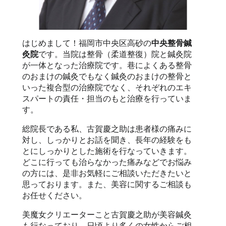
はじめまして！福岡市中央区高砂の
中央整骨鍼
灸院
です。当院は整骨（柔道整復）院と鍼灸院
が一体となった治療院です。巷によくある整骨
のおまけの鍼灸でもなく鍼灸のおまけの整骨と
いった複合型の治療院でなく、それぞれのエキ
スパートの責任・担当のもと治療を行っていま
す。
総院長である私、古賀慶之助は患者様の痛みに
対し、しっかりとお話を聞き、長年の経験をも
とにしっかりとした施術を行なっていきます。
どこに行っても治らなかった痛みなどでお悩み
の方には、是非お気軽にご相談いただきたいと
思っております。また、美容に関するご相談も
お任せください。
美魔女クリエーターこと古賀慶之助が美容鍼灸
も行なっており、日頃より多くの女性からご相