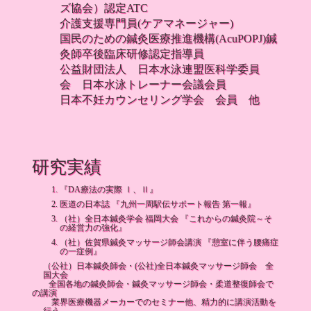
ズ協会）認定ATC
介護支援専門員(ケアマネージャー)
国民のための鍼灸医療推進機構(AcuPOPJ)鍼
灸師卒後臨床研修認定指導員
公益財団法人 日本水泳連盟医科学委員
会 日本水泳トレーナー会議会員
日本不妊カウンセリング学会 会員 他
研究実績
『DA療法の実際 Ⅰ、Ⅱ』
医道の日本誌 『九州一周駅伝サポート報告 第一報』
（社）全日本鍼灸学会 福岡大会 『これからの鍼灸院～そ
の経営力の強化』
（社）佐賀県鍼灸マッサージ師会講演 『憩室に伴う腰痛症
の一症例』
（公社）日本鍼灸師会・(公社)全日本鍼灸マッサージ師会 全
国大会
全国各地の鍼灸師会・鍼灸マッサージ師会・柔道整復師会で
の講演
業界医療機器メーカーでのセミナー他、精力的に講演活動を